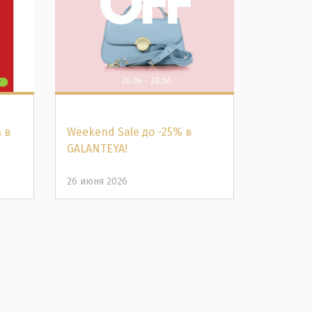
 в
Weekend Sale до -25% в
Распрод
GALANTEYA!
Скидки 
26 июня 2026
26 июня 