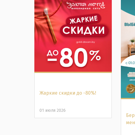
Жаркие скидки до -80%!
01 июля 2026
Бер
мен