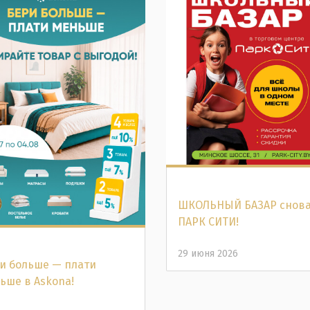
ШКОЛЬНЫЙ БАЗАР снова
ПАРК СИТИ!
29 июня 2026
и больше — плати
ьше в Аskona!