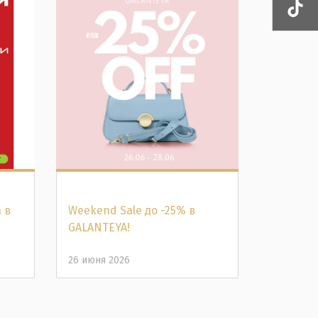
 в
Weekend Sale до -25% в
Распрод
GALANTEYA!
Скидки 
26 июня 2026
26 июня 