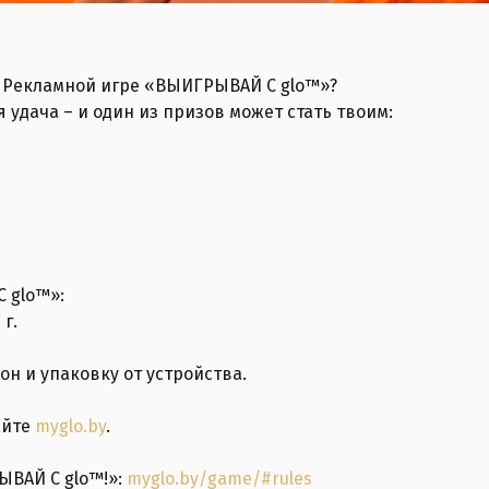
в Рекламной игре «ВЫИГРЫВАЙ С glo™»?
 удача – и один из призов может стать твоим:
 glo™»:
 г.
он и упаковку от устройства.
айте
myglo.by
.
.
ВАЙ С glo™!»:
myglo.by/game/#rules