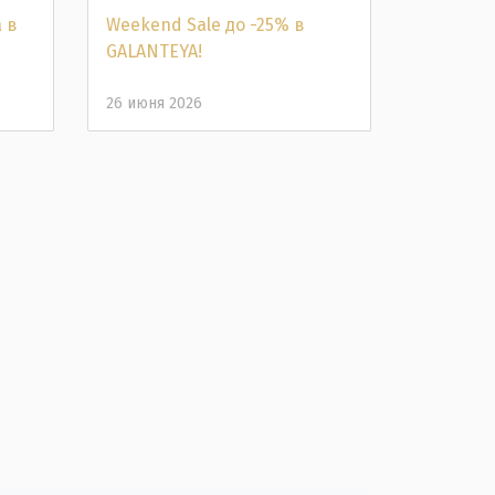
 в
Weekend Sale до -25% в
Распрод
GALANTEYA!
Скидки 
26 июня 2026
26 июня 