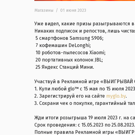
Магазины
/
01 июня 2023
Уже видел, какие призы разыгрываются 
Никаких подписок и репостов, лишь чистая
5 смартфонов Samsung S906;
7 кофемашин DeLonghi;
10 роботов-пылесосов Xiaomi;
20 портативных колонок JBL;
25 Яндекс Станций Мини.
Участвуй в Рекламной игре «ВЫИГРЫВАЙ С
1. Купи любой glo™ с 15 мая по 15 июля 2023
2. Зарегистрируй его на сайте
myglo.by
.
3. Сохрани чек о покупке, гарантийный тал
Жди итоги розыгрыша 19 июля 2023 г. на с
Срок проведения: с 15.05.2023 по 25.08.2023
Полные правила Рекламной игры «ВЫИГРЫ