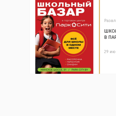
Развл
ШКОЛ
В ПА
29 ию